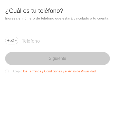
DIDI
Abrir
¿Cuál es tu teléfono?
Abrir en DiDi
Ingresa el número de teléfono que estará vinculado a tu cuenta.
Agregar dirección de entrega
Por favor, agrega la dir
ección de entrega
Teléfono
+52
Siguiente
los Términos y Condiciones y el Aviso de Privacidad.
Acepto