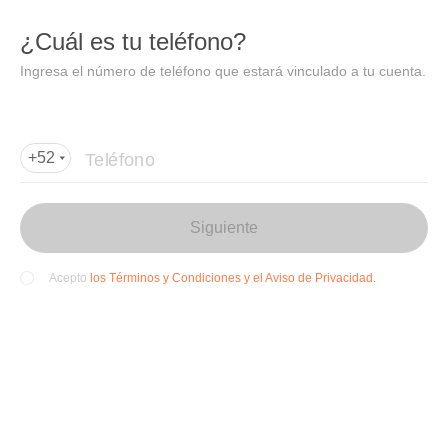
DIDI
Abrir
¿Cuál es tu teléfono?
Abrir en DiDi
Ingresa el número de teléfono que estará vinculado a tu cuenta.
Agregar dirección de entrega
Por favor, agrega la dir
ección de entrega
Teléfono
+52
Siguiente
los Términos y Condiciones y el Aviso de Privacidad.
Acepto