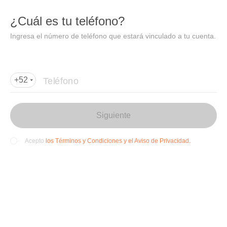
DIDI
Abrir
¿Cuál es tu teléfono?
Abrir en DiDi
Ingresa el número de teléfono que estará vinculado a tu cuenta.
Agregar dirección de entrega
Por favor, agrega la dir
ección de entrega
Teléfono
+52
Siguiente
los Términos y Condiciones y el Aviso de Privacidad.
Acepto