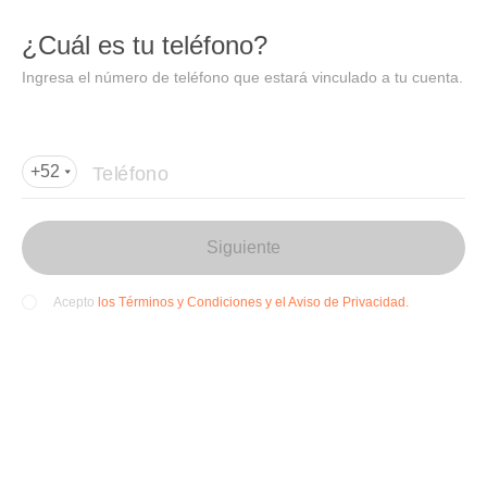
DIDI
Abrir
¿Cuál es tu teléfono?
Abrir en DiDi
Ingresa el número de teléfono que estará vinculado a tu cuenta.
Agregar dirección de entrega
Por favor, agrega la dir
ección de entrega
Teléfono
+52
Siguiente
los Términos y Condiciones y el Aviso de Privacidad.
Acepto