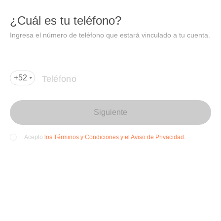
DIDI
Abrir
¿Cuál es tu teléfono?
Abrir en DiDi
Ingresa el número de teléfono que estará vinculado a tu cuenta.
Agregar dirección de entrega
Por favor, agrega la dir
ección de entrega
Teléfono
+52
Siguiente
los Términos y Condiciones y el Aviso de Privacidad.
Acepto