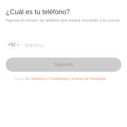
DIDI
Abrir
¿Cuál es tu teléfono?
Abrir en DiDi
Ingresa el número de teléfono que estará vinculado a tu cuenta.
Agregar dirección de entrega
Por favor, agrega la dir
ección de entrega
Teléfono
+52
Siguiente
los Términos y Condiciones y el Aviso de Privacidad.
Acepto