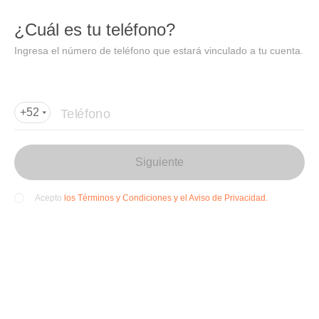
DIDI
Abrir
¿Cuál es tu teléfono?
Abrir en DiDi
Ingresa el número de teléfono que estará vinculado a tu cuenta.
Agregar dirección de entrega
Por favor, agrega la dir
ección de entrega
Teléfono
+52
Siguiente
los Términos y Condiciones y el Aviso de Privacidad.
Acepto