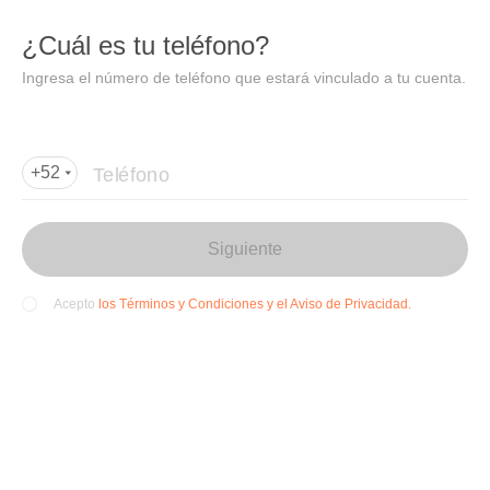
DIDI
Abrir
¿Cuál es tu teléfono?
Abrir en DiDi
Ingresa el número de teléfono que estará vinculado a tu cuenta.
Agregar dirección de entrega
Por favor, agrega la dir
ección de entrega
Teléfono
+52
Siguiente
los Términos y Condiciones y el Aviso de Privacidad.
Acepto