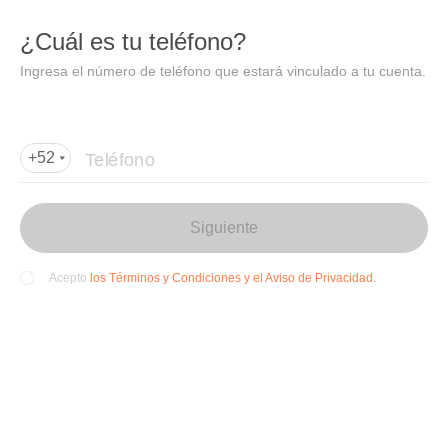
DIDI
Abrir
¿Cuál es tu teléfono?
Abrir en DiDi
Ingresa el número de teléfono que estará vinculado a tu cuenta.
Agregar dirección de entrega
Por favor, agrega la dir
ección de entrega
Teléfono
+52
Siguiente
los Términos y Condiciones y el Aviso de Privacidad.
Acepto