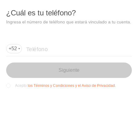
DIDI
Abrir
¿Cuál es tu teléfono?
Abrir en DiDi
Ingresa el número de teléfono que estará vinculado a tu cuenta.
Agregar dirección de entrega
Por favor, agrega la dir
ección de entrega
Teléfono
+52
Siguiente
los Términos y Condiciones y el Aviso de Privacidad.
Acepto