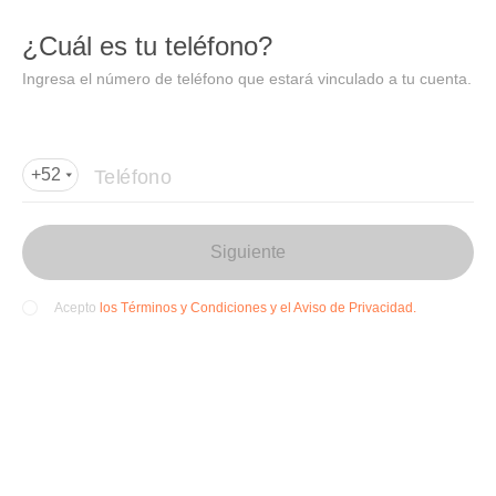
DIDI
Abrir
¿Cuál es tu teléfono?
Abrir en DiDi
Ingresa el número de teléfono que estará vinculado a tu cuenta.
Agregar dirección de entrega
Por favor, agrega la dir
ección de entrega
Teléfono
+52
Siguiente
los Términos y Condiciones y el Aviso de Privacidad.
Acepto