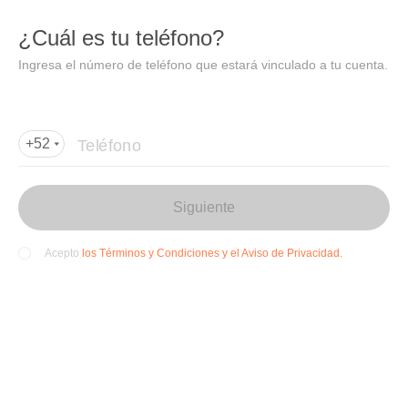
DIDI
Abrir
¿Cuál es tu teléfono?
Abrir en DiDi
Ingresa el número de teléfono que estará vinculado a tu cuenta.
Agregar dirección de entrega
Por favor, agrega la dir
ección de entrega
Teléfono
+52
Siguiente
los Términos y Condiciones y el Aviso de Privacidad.
Acepto