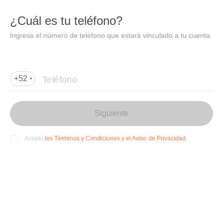
DIDI
Abrir
¿Cuál es tu teléfono?
Abrir en DiDi
Ingresa el número de teléfono que estará vinculado a tu cuenta.
Agregar dirección de entrega
Por favor, agrega la dir
ección de entrega
Teléfono
+52
Siguiente
los Términos y Condiciones y el Aviso de Privacidad.
Acepto