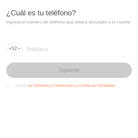
DIDI
Abrir
¿Cuál es tu teléfono?
Abrir en DiDi
Ingresa el número de teléfono que estará vinculado a tu cuenta.
Agregar dirección de entrega
Por favor, agrega la dir
ección de entrega
Teléfono
+52
Siguiente
los Términos y Condiciones y el Aviso de Privacidad.
Acepto