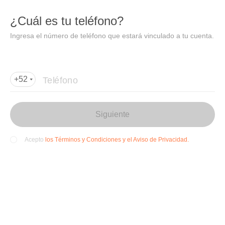
DIDI
Abrir
¿Cuál es tu teléfono?
Abrir en DiDi
Ingresa el número de teléfono que estará vinculado a tu cuenta.
Agregar dirección de entrega
Por favor, agrega la dir
ección de entrega
Teléfono
+52
Siguiente
los Términos y Condiciones y el Aviso de Privacidad.
Acepto