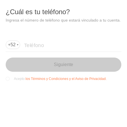
DIDI
Abrir
¿Cuál es tu teléfono?
Abrir en DiDi
Ingresa el número de teléfono que estará vinculado a tu cuenta.
Agregar dirección de entrega
Por favor, agrega la dir
ección de entrega
Teléfono
+52
Siguiente
los Términos y Condiciones y el Aviso de Privacidad.
Acepto