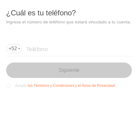
DIDI
Abrir
¿Cuál es tu teléfono?
Abrir en DiDi
Ingresa el número de teléfono que estará vinculado a tu cuenta.
Agregar dirección de entrega
Por favor, agrega la dir
ección de entrega
Teléfono
+52
Siguiente
los Términos y Condiciones y el Aviso de Privacidad.
Acepto