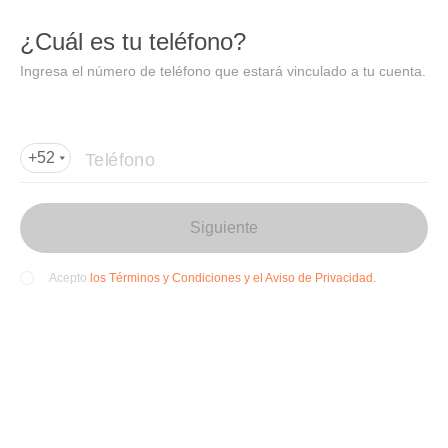
DIDI
Abrir
¿Cuál es tu teléfono?
Abrir en DiDi
Ingresa el número de teléfono que estará vinculado a tu cuenta.
Agregar dirección de entrega
Por favor, agrega la dir
ección de entrega
Teléfono
+52
Siguiente
los Términos y Condiciones y el Aviso de Privacidad.
Acepto