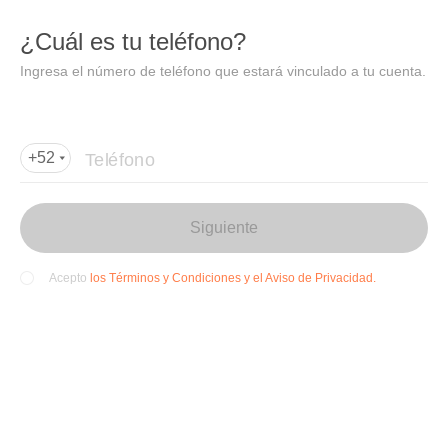
DIDI
Abrir
¿Cuál es tu teléfono?
Abrir en DiDi
Ingresa el número de teléfono que estará vinculado a tu cuenta.
Agregar dirección de entrega
Por favor, agrega la dir
ección de entrega
Teléfono
+52
Siguiente
los Términos y Condiciones y el Aviso de Privacidad.
Acepto