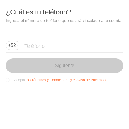
DIDI
Abrir
¿Cuál es tu teléfono?
Abrir en DiDi
Ingresa el número de teléfono que estará vinculado a tu cuenta.
Agregar dirección de entrega
Por favor, agrega la dir
ección de entrega
Teléfono
+52
Siguiente
los Términos y Condiciones y el Aviso de Privacidad.
Acepto