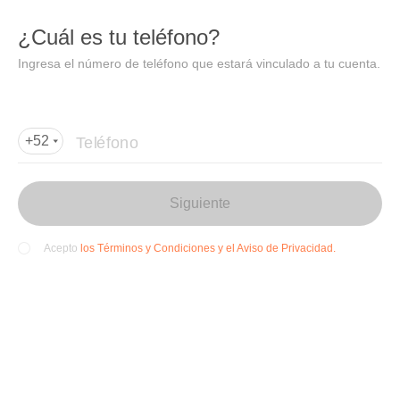
DIDI
Abrir
¿Cuál es tu teléfono?
Abrir en DiDi
Ingresa el número de teléfono que estará vinculado a tu cuenta.
Agregar dirección de entrega
Por favor, agrega la dir
ección de entrega
Teléfono
+52
Siguiente
los Términos y Condiciones y el Aviso de Privacidad.
Acepto