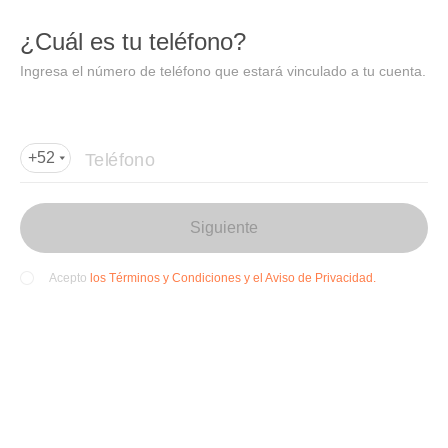
DIDI
Abrir
¿Cuál es tu teléfono?
Abrir en DiDi
Ingresa el número de teléfono que estará vinculado a tu cuenta.
Agregar dirección de entrega
Por favor, agrega la dir
ección de entrega
Teléfono
+52
Siguiente
los Términos y Condiciones y el Aviso de Privacidad.
Acepto