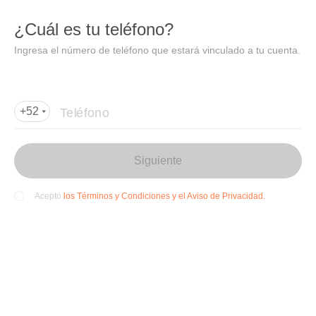
DIDI
Abrir
¿Cuál es tu teléfono?
Abrir en DiDi
Ingresa el número de teléfono que estará vinculado a tu cuenta.
Agregar dirección de entrega
Por favor, agrega la dir
ección de entrega
Teléfono
+52
Siguiente
los Términos y Condiciones y el Aviso de Privacidad.
Acepto