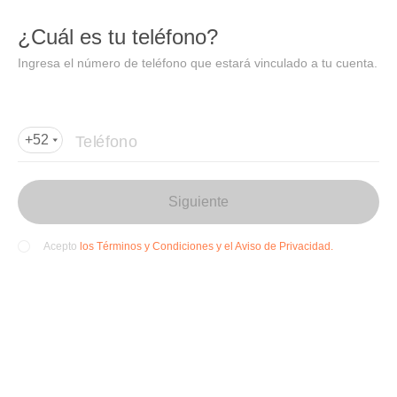
DIDI
Abrir
¿Cuál es tu teléfono?
Abrir en DiDi
Ingresa el número de teléfono que estará vinculado a tu cuenta.
Agregar dirección de entrega
Por favor, agrega la dir
ección de entrega
Teléfono
+52
Siguiente
los Términos y Condiciones y el Aviso de Privacidad.
Acepto