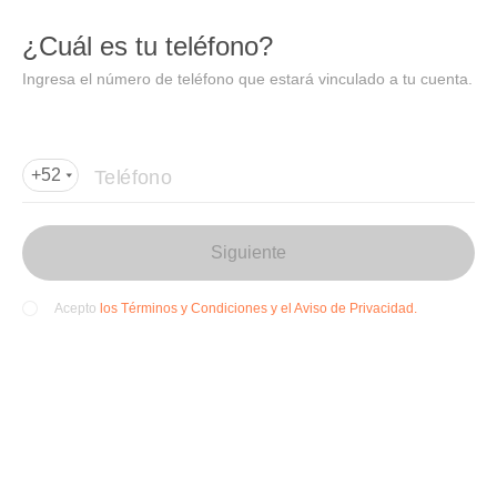
DIDI
Abrir
¿Cuál es tu teléfono?
Abrir en DiDi
Ingresa el número de teléfono que estará vinculado a tu cuenta.
Agregar dirección de entrega
Por favor, agrega la dir
ección de entrega
Teléfono
+52
Siguiente
los Términos y Condiciones y el Aviso de Privacidad.
Acepto