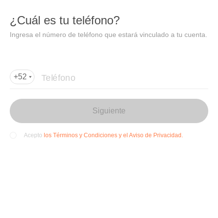
DIDI
Abrir
¿Cuál es tu teléfono?
Abrir en DiDi
Ingresa el número de teléfono que estará vinculado a tu cuenta.
Agregar dirección de entrega
Por favor, agrega la dir
ección de entrega
Teléfono
+52
Siguiente
los Términos y Condiciones y el Aviso de Privacidad.
Acepto