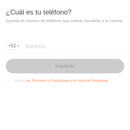
DIDI
Abrir
¿Cuál es tu teléfono?
Abrir en DiDi
Ingresa el número de teléfono que estará vinculado a tu cuenta.
Agregar dirección de entrega
Por favor, agrega la dir
ección de entrega
Teléfono
+52
Siguiente
los Términos y Condiciones y el Aviso de Privacidad.
Acepto