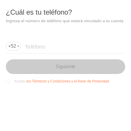
DIDI
Abrir
¿Cuál es tu teléfono?
Abrir en DiDi
Ingresa el número de teléfono que estará vinculado a tu cuenta.
Agregar dirección de entrega
Por favor, agrega la dir
ección de entrega
Teléfono
+52
Siguiente
los Términos y Condiciones y el Aviso de Privacidad.
Acepto