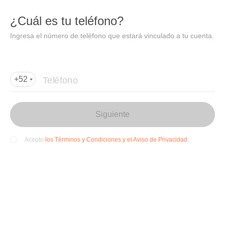
DIDI
Abrir
¿Cuál es tu teléfono?
Abrir en DiDi
Ingresa el número de teléfono que estará vinculado a tu cuenta.
Agregar dirección de entrega
Por favor, agrega la dir
ección de entrega
Teléfono
+52
Siguiente
los Términos y Condiciones y el Aviso de Privacidad.
Acepto