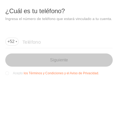
DIDI
Abrir
¿Cuál es tu teléfono?
Abrir en DiDi
Ingresa el número de teléfono que estará vinculado a tu cuenta.
Agregar dirección de entrega
Por favor, agrega la dir
ección de entrega
Teléfono
+52
Siguiente
los Términos y Condiciones y el Aviso de Privacidad.
Acepto