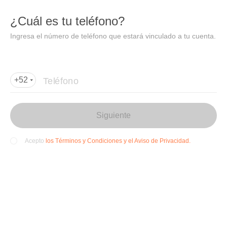
DIDI
Abrir
¿Cuál es tu teléfono?
Abrir en DiDi
Ingresa el número de teléfono que estará vinculado a tu cuenta.
Agregar dirección de entrega
Por favor, agrega la dir
ección de entrega
Teléfono
+52
Siguiente
los Términos y Condiciones y el Aviso de Privacidad.
Acepto