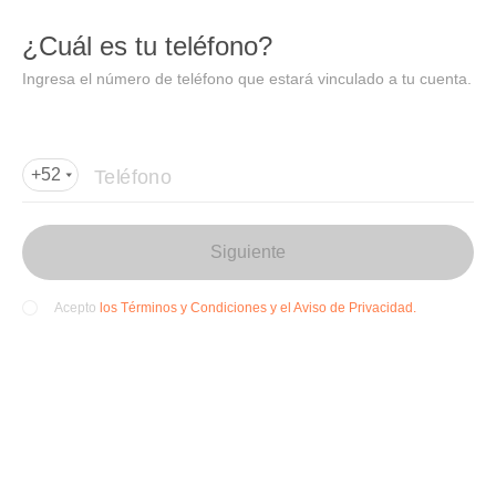
DIDI
Abrir
¿Cuál es tu teléfono?
Abrir en DiDi
Ingresa el número de teléfono que estará vinculado a tu cuenta.
Agregar dirección de entrega
Por favor, agrega la dir
ección de entrega
Teléfono
+52
Siguiente
los Términos y Condiciones y el Aviso de Privacidad.
Acepto