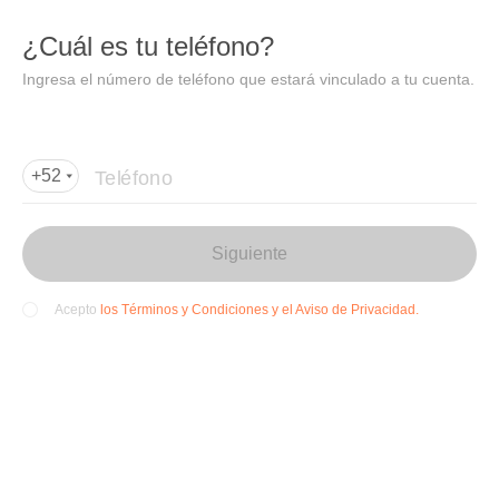
DIDI
Abrir
¿Cuál es tu teléfono?
Abrir en DiDi
Ingresa el número de teléfono que estará vinculado a tu cuenta.
Agregar dirección de entrega
Por favor, agrega la dir
ección de entrega
Teléfono
+52
Siguiente
los Términos y Condiciones y el Aviso de Privacidad.
Acepto