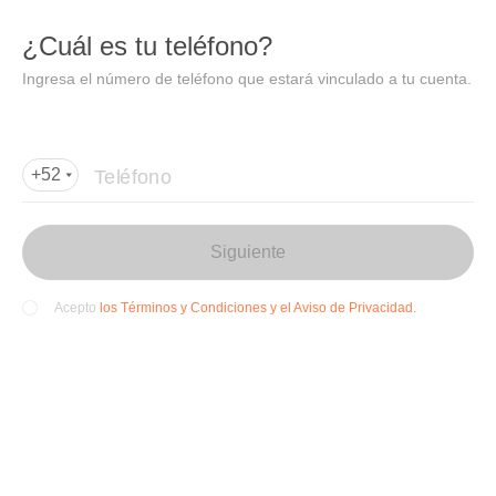
DIDI
Abrir
¿Cuál es tu teléfono?
Abrir en DiDi
Ingresa el número de teléfono que estará vinculado a tu cuenta.
Agregar dirección de entrega
Por favor, agrega la dir
ección de entrega
Teléfono
+52
Siguiente
los Términos y Condiciones y el Aviso de Privacidad.
Acepto