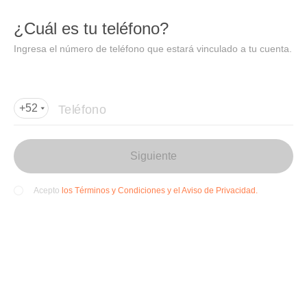
DIDI
Abrir
¿Cuál es tu teléfono?
Abrir en DiDi
Ingresa el número de teléfono que estará vinculado a tu cuenta.
Agregar dirección de entrega
Por favor, agrega la dir
ección de entrega
Teléfono
+52
Siguiente
los Términos y Condiciones y el Aviso de Privacidad.
Acepto