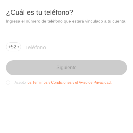
DIDI
Abrir
¿Cuál es tu teléfono?
Abrir en DiDi
Ingresa el número de teléfono que estará vinculado a tu cuenta.
Agregar dirección de entrega
Por favor, agrega la dir
ección de entrega
Teléfono
+52
Siguiente
los Términos y Condiciones y el Aviso de Privacidad.
Acepto