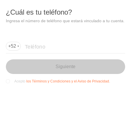
DIDI
Abrir
¿Cuál es tu teléfono?
Abrir en DiDi
Ingresa el número de teléfono que estará vinculado a tu cuenta.
Agregar dirección de entrega
Por favor, agrega la dir
ección de entrega
Teléfono
+52
Siguiente
los Términos y Condiciones y el Aviso de Privacidad.
Acepto