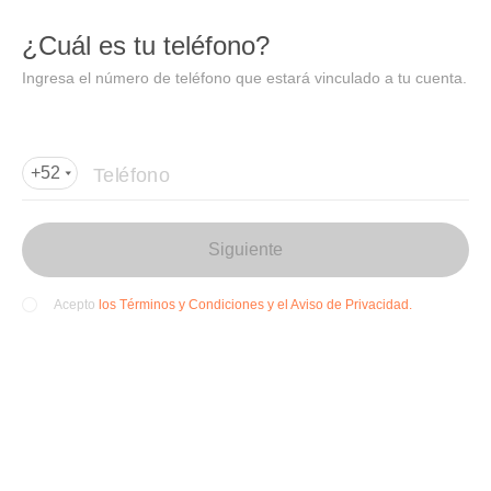
DIDI
Abrir
¿Cuál es tu teléfono?
Abrir en DiDi
Ingresa el número de teléfono que estará vinculado a tu cuenta.
Agregar dirección de entrega
Por favor, agrega la dir
ección de entrega
Teléfono
+52
Siguiente
los Términos y Condiciones y el Aviso de Privacidad.
Acepto