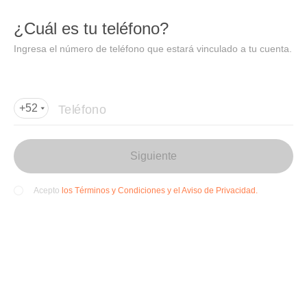
DIDI
Abrir
¿Cuál es tu teléfono?
Abrir en DiDi
Ingresa el número de teléfono que estará vinculado a tu cuenta.
Agregar dirección de entrega
Por favor, agrega la dir
ección de entrega
Teléfono
+52
Siguiente
los Términos y Condiciones y el Aviso de Privacidad.
Acepto