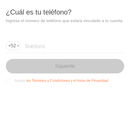
DIDI
Abrir
¿Cuál es tu teléfono?
Abrir en DiDi
Ingresa el número de teléfono que estará vinculado a tu cuenta.
Agregar dirección de entrega
Por favor, agrega la dir
ección de entrega
Teléfono
+52
CERRADA
Siguiente
los Términos y Condiciones y el Aviso de Privacidad.
Acepto
Gorditas Doña Tota (Sor
iana Salagua Manzanill
o)
$
Mexicana, Latinoamericana, Tacos
4.4(7000+)