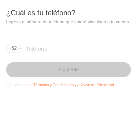
DIDI
Abrir
¿Cuál es tu teléfono?
Abrir en DiDi
Ingresa el número de teléfono que estará vinculado a tu cuenta.
Agregar dirección de entrega
Por favor, agrega la dir
ección de entrega
Teléfono
+52
Siguiente
los Términos y Condiciones y el Aviso de Privacidad.
Acepto