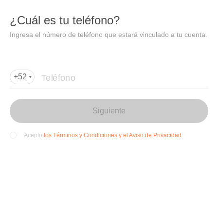
DIDI
Abrir
¿Cuál es tu teléfono?
Abrir en DiDi
Ingresa el número de teléfono que estará vinculado a tu cuenta.
Agregar dirección de entrega
Por favor, agrega la dir
ección de entrega
Teléfono
+52
Siguiente
los Términos y Condiciones y el Aviso de Privacidad.
Acepto