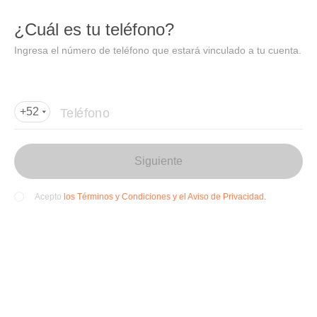
DIDI
Abrir
¿Cuál es tu teléfono?
Abrir en DiDi
Ingresa el número de teléfono que estará vinculado a tu cuenta.
Agregar dirección de entrega
Por favor, agrega la dir
ección de entrega
Teléfono
+52
Siguiente
los Términos y Condiciones y el Aviso de Privacidad.
Acepto