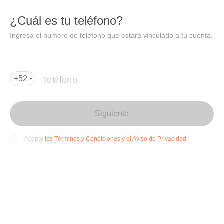
DIDI
Abrir
¿Cuál es tu teléfono?
Abrir en DiDi
Ingresa el número de teléfono que estará vinculado a tu cuenta.
Agregar dirección de entrega
Por favor, agrega la dir
ección de entrega
Teléfono
+52
Siguiente
los Términos y Condiciones y el Aviso de Privacidad.
Acepto