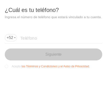
DIDI
Abrir
¿Cuál es tu teléfono?
Abrir en DiDi
Ingresa el número de teléfono que estará vinculado a tu cuenta.
Agregar dirección de entrega
Por favor, agrega la dir
ección de entrega
Teléfono
+52
Siguiente
los Términos y Condiciones y el Aviso de Privacidad.
Acepto