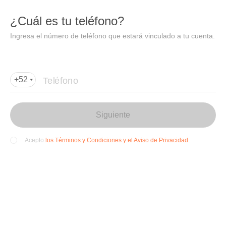
DIDI
Abrir
¿Cuál es tu teléfono?
Abrir en DiDi
Ingresa el número de teléfono que estará vinculado a tu cuenta.
Agregar dirección de entrega
Por favor, agrega la dir
ección de entrega
Teléfono
+52
Siguiente
los Términos y Condiciones y el Aviso de Privacidad.
Acepto