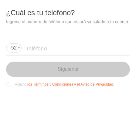
DIDI
Abrir
¿Cuál es tu teléfono?
Abrir en DiDi
Ingresa el número de teléfono que estará vinculado a tu cuenta.
Agregar dirección de entrega
Por favor, agrega la dir
ección de entrega
Teléfono
+52
Siguiente
los Términos y Condiciones y el Aviso de Privacidad.
Acepto