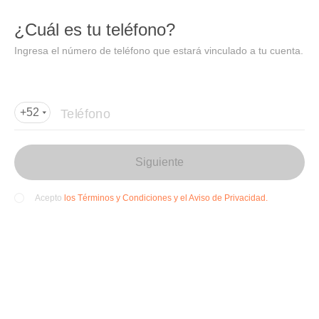
DIDI
Abrir
¿Cuál es tu teléfono?
Abrir en DiDi
Ingresa el número de teléfono que estará vinculado a tu cuenta.
Agregar dirección de entrega
Por favor, agrega la dir
ección de entrega
Teléfono
+52
Siguiente
los Términos y Condiciones y el Aviso de Privacidad.
Acepto