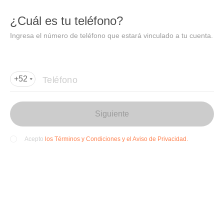
DIDI
Abrir
¿Cuál es tu teléfono?
Abrir en DiDi
Ingresa el número de teléfono que estará vinculado a tu cuenta.
Agregar dirección de entrega
Por favor, agrega la dir
ección de entrega
Teléfono
+52
Siguiente
los Términos y Condiciones y el Aviso de Privacidad.
Acepto