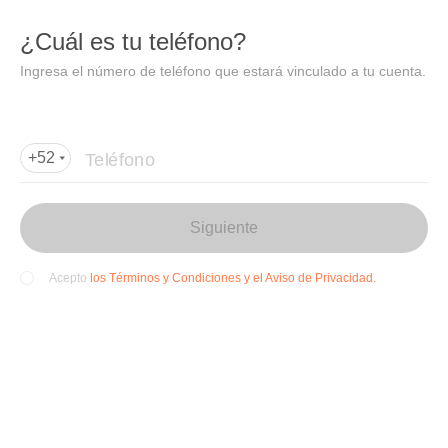
DIDI
Abrir
¿Cuál es tu teléfono?
Abrir en DiDi
Ingresa el número de teléfono que estará vinculado a tu cuenta.
Agregar dirección de entrega
Por favor, agrega la dir
ección de entrega
Teléfono
+52
Siguiente
los Términos y Condiciones y el Aviso de Privacidad.
Acepto